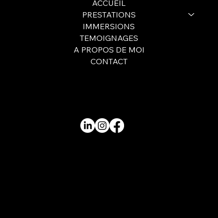
ACCUEIL
PRESTATIONS
IMMERSIONS
TEMOIGNAGES
A PROPOS DE MOI
CONTACT
fred@fredphoto60.fr
07 69 73 53 95
Mentions légales
Politique de confidentialité
Politique de cookies
© 2025 par Fred Photo. Site réalisé par
In'Up
Market & Com'